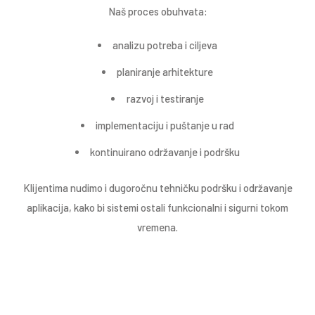
Naš proces obuhvata:
analizu potreba i ciljeva
planiranje arhitekture
razvoj i testiranje
implementaciju i puštanje u rad
kontinuirano održavanje i podršku
Klijentima nudimo i dugoročnu tehničku podršku i održavanje
aplikacija, kako bi sistemi ostali funkcionalni i sigurni tokom
vremena.