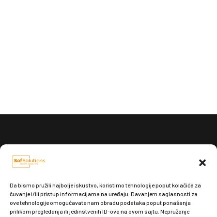
Pošaljite nam e-mail:
office@sofsolutions.rs
Da bismo pružili najbolje iskustvo, koristimo tehnologije poput kolačića za
čuvanje i/ili pristup informacijama na uređaju. Davanjem saglasnosti za
ove tehnologije omogućavate nam obradu podataka poput ponašanja
prilikom pregledanja ili jedinstvenih ID-ova na ovom sajtu. Nepružanje